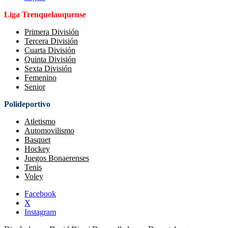
Liga Trenquelauquense
Primera División
Tercera División
Cuarta División
Quinta División
Sexta División
Femenino
Senior
Polideportivo
Atletismo
Automovilismo
Basquet
Hockey
Juegos Bonaerenses
Tenis
Voley
Facebook
X
Instagram