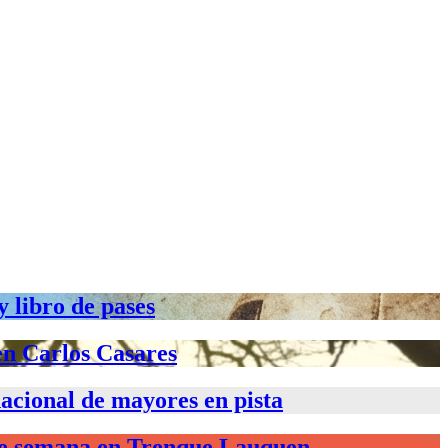
y libro de pases
en Carlos Casares
 nacional de mayores en pista
 de semana en Trenque Lauquen