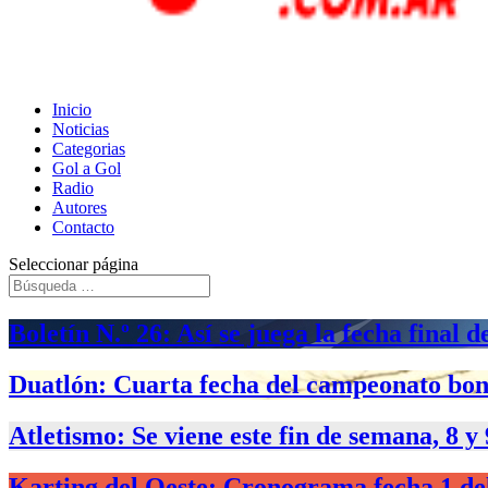
Inicio
Noticias
Categorias
Gol a Gol
Radio
Autores
Contacto
Seleccionar página
Boletín N.º 26: Así se juega la fecha final
Duatlón: Cuarta fecha del campeonato bon
Atletismo: Se viene este fin de semana, 8 y
Karting del Oeste: Cronograma fecha 1 del