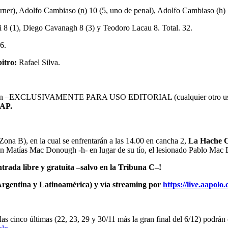
rner), Adolfo Cambiaso (n) 10 (5, uno de penal), Adolfo Cambiaso (h) 1
ti 8 (1), Diego Cavanagh 8 (3) y Teodoro Lacau 8. Total. 32.
6.
ro:
Rafael Silva.
icación –EXCLUSIVAMENTE PARA USO EDITORIAL (cualquier otro uso d
AAP.
 Zona B), en la cual se enfrentarán a las 14.00 en cancha 2,
La Hache Cr
on Matías Mac Donough -h- en lugar de su tío, el lesionado Pablo Mac
rada libre y gratuita –salvo en la Tribuna C–!
Argentina y Latinoamérica) y vía streaming por
https://live.aapolo
 las cinco últimas (22, 23, 29 y 30/11 más la gran final del 6/12) podrán