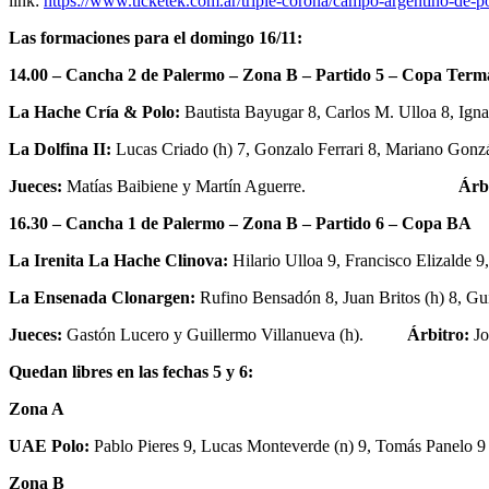
link:
https://www.ticketek.com.ar/triple-corona/campo-argentino-de-p
Las formaciones para el domingo 16/11:
14.00 – Cancha 2 de Palermo – Zona B – Partido 5 – Copa Term
La Hache Cría & Polo:
Bautista Bayugar 8, Carlos M. Ulloa 8, Ignac
La Dolfina II:
Lucas Criado (h) 7, Gonzalo Ferrari 8, Mariano Gonzále
Jueces:
Matías Baibiene y Martín Aguerre.
Árbitr
16.30 – Cancha 1 de Palermo – Zona B – Partido 6 – Copa BA
La Irenita La Hache Clinova:
Hilario Ulloa 9, Francisco Elizalde 9
La Ensenada Clonargen:
Rufino Bensadón 8, Juan Britos (h) 8, Guil
Jueces:
Gastón Lucero y Guillermo Villanueva (h).
Árbitro:
Jo
Quedan libres en las fechas 5 y 6:
Zona A
UAE Polo:
Pablo Pieres 9, Lucas Monteverde (n) 9, Tomás Panelo 9 
Zona B