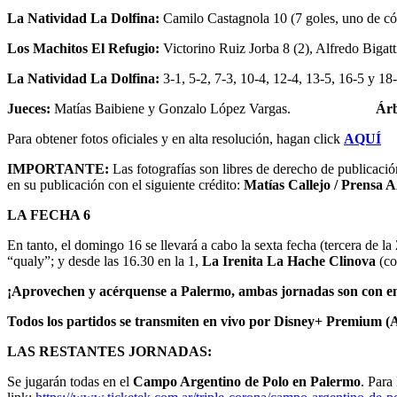
La Natividad La Dolfina:
Camilo Castagnola 10 (7 goles, uno de có
Los Machitos El Refugio:
Victorino Ruiz Jorba 8 (2), Alfredo Bigat
La Natividad La Dolfina:
3-1, 5-2, 7-3, 10-4, 12-4, 13-5, 16-5 y 18-
Jueces:
Matías Baibiene y Gonzalo López Vargas.
Árbit
Para obtener fotos oficiales y en alta resolución, hagan click
AQUÍ
IMPORTANTE:
Las fotografías son libres de derecho de publ
en su publicación con el siguiente crédito:
Matías Callejo / Prensa 
LA FECHA 6
En tanto, el domingo 16 se llevará a cabo la sexta fecha (tercera de la
“qualy”; y desde las 16.30 en la 1,
La Irenita La Hache Clinova
(c
¡Aprovechen y acérquense a Palermo, ambas jornadas son con ent
Todos los partidos se transmiten en vivo por Disney+ Premium (
LAS RESTANTES JORNADAS:
Se jugarán todas en el
Campo Argentino de Polo en Palermo
. Para