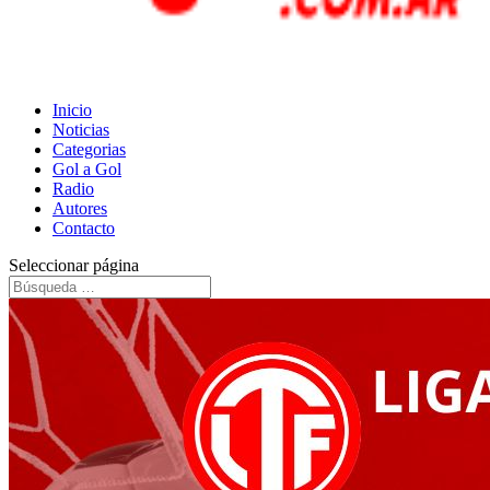
Inicio
Noticias
Categorias
Gol a Gol
Radio
Autores
Contacto
Seleccionar página