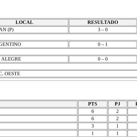
LOCAL
RESULTADO
N (P)
3 – 0
GENTINO
0 – 1
 ALEGRE
0 – 0
C. OESTE
PTS
PJ
6
2
6
2
3
1
1
1