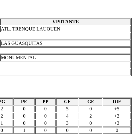
VISITANTE
ATL. TRENQUE LAUQUEN
LAS GUASQUITAS
MONUMENTAL
PG
PE
PP
GF
GE
DIF
2
0
0
5
0
+5
2
0
0
4
2
+2
1
0
0
3
0
+3
0
1
0
0
0
0