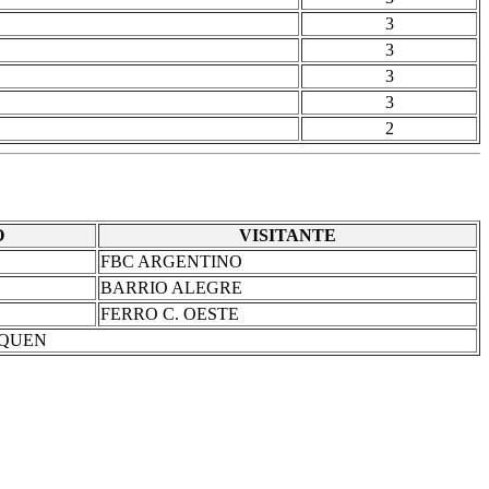
3
3
3
3
2
O
VISITANTE
FBC ARGENTINO
BARRIO ALEGRE
FERRO C. OESTE
UQUEN