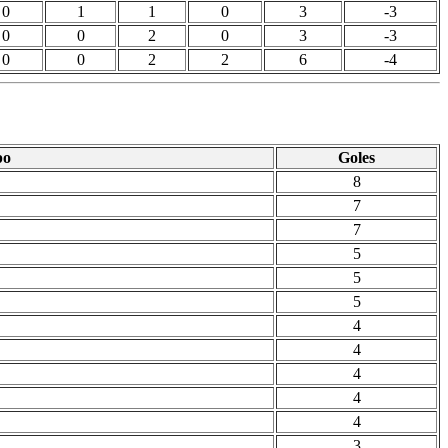
0
1
1
0
3
-3
0
0
2
0
3
-3
0
0
2
2
6
-4
po
Goles
8
7
7
5
5
5
4
4
4
4
4
3