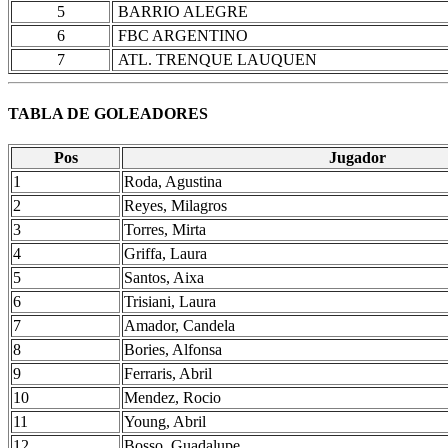
5
BARRIO ALEGRE
6
FBC ARGENTINO
7
ATL. TRENQUE LAUQUEN
TABLA DE GOLEADORES
Pos
Jugador
1
Roda, Agustina
2
Reyes, Milagros
3
Torres, Mirta
4
Griffa, Laura
5
Santos, Aixa
6
Trisiani, Laura
7
Amador, Candela
8
Bories, Alfonsa
9
Ferraris, Abril
10
Mendez, Rocio
11
Young, Abril
12
Bosso, Guadalupe