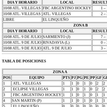
DIA Y HORARIO
LOCAL
RESUL
10/08 ATL. VILLEGAS
FBC ARGENTINO HOCKEY
1 – 
10/08 ATL. VILLEGAS
ATL. VILLEGAS
2 – 
LIBRE
EL LINQUEÑO
ZONA B
DIA Y HORARIO
LOCAL
RESUL
10/08 ATL. 9 DE JULIO
SARMIENTO (J)
7 – 
10/08 ATL. 9 DE JULIO
RIVADAVIA (L)
0 – 
10/08 ATL. 9 DE JULIO
ATL. 9 DE JULIO
3 – 
TABLA DE POSICIONES
ZONA A
POS
EQUIPO
PTS
PJ
PG
PE
PP
GF
G
1
ATL. VILLEGAS
1
1
0
1
0
2
2
2
ECLIPSE VILLEGAS
1
1
0
1
0
2
2
3
FBC ARGENTINO HOCKEY
1
1
0
1
0
1
1
4
SAN MARTIN (P)
1
1
0
1
0
1
1
5
EL LINQUEÑO
0
0
0
0
0
0
0