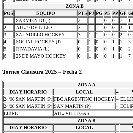
ZONA B
POS
EQUIPO
PTS
PJ
PG
PE
PP
GF
G
1
SARMIENTO (J)
3
1
1
0
0
7
1
2
ATL. 9 DE JULIO
3
1
1
0
0
3
1
3
SALADILLO HOCKEY
3
1
1
0
0
2
0
4
SOCIAL HOCKEY (J)
0
1
0
0
1
1
3
5
RIVADAVIA (L)
0
1
0
0
1
0
2
6
25 DE MAYO HOCKEY
0
1
0
0
1
1
7
Torneo Clausura 2025 – Fecha 2
ZONA A
DIA Y HORARIO
LOCAL
–
24/08 SAN MARTIN (P)
FBC ARGENTINO HOCKEY
–
EL L
24/08 SAN MARTIN (P)
SAN MARTIN (P)
–
ECLI
LIBRE
ATL. VILLEGAS
ZONA B
DIA Y HORARIO
LOCAL
–