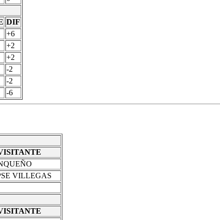
E
DIF
+6
+2
+2
-2
-2
-6
VISITANTE
INQUEÑO
PSE VILLEGAS
VISITANTE